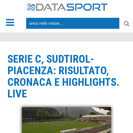
*/
SERIE C, SUDTIROL-
PIACENZA: RISULTATO,
CRONACA E HIGHLIGHTS.
LIVE