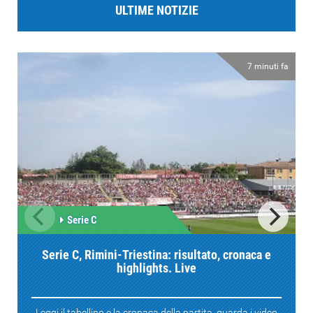
ULTIME NOTIZIE
7 minuti fa
Serie C
Serie C, Rimini-Triestina: risultato, cronaca e
highlights. Live
Leggi il tabellino e la cronaca della partita, guarda i video