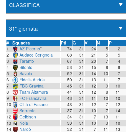
#
Squadra
Pti
G
V
N
P
1
AZ Picerno
*
74
31
24
5
2
2
Audace Cerignola
68
31
21
5
5
3
Taranto
67
31
20
7
4
4
Bitonto
53
31
15
8
8
5
Savoia
52
31
14
10
7
6
Fidelis Andria
50
31
13
11
7
7
FBC Gravina
45
31
12
9
10
8
Team Altamura
44
31
12
8
11
9
FC Francavilla
43
31
11
10
10
10
Città di Fasano
43
31
12
7
12
11
Sorrento
37
31
10
7
14
12
Gelbison
34
31
7
13
11
13
Nola
33
31
10
3
18
14
Nardò
32
31
7
11
13