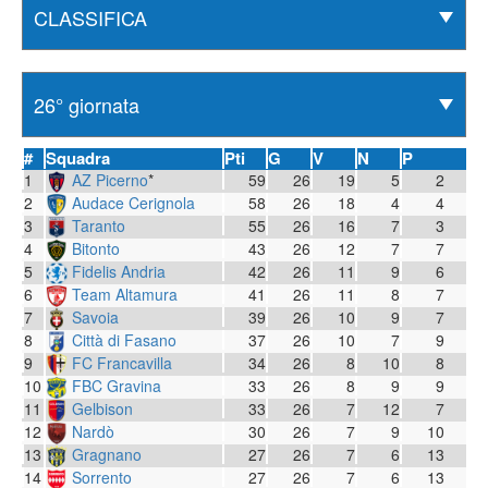
#
Squadra
Pti
G
V
N
P
1
AZ Picerno
*
59
26
19
5
2
2
Audace Cerignola
58
26
18
4
4
3
Taranto
55
26
16
7
3
4
Bitonto
43
26
12
7
7
5
Fidelis Andria
42
26
11
9
6
6
Team Altamura
41
26
11
8
7
7
Savoia
39
26
10
9
7
8
Città di Fasano
37
26
10
7
9
9
FC Francavilla
34
26
8
10
8
10
FBC Gravina
33
26
8
9
9
11
Gelbison
33
26
7
12
7
12
Nardò
30
26
7
9
10
13
Gragnano
27
26
7
6
13
14
Sorrento
27
26
7
6
13