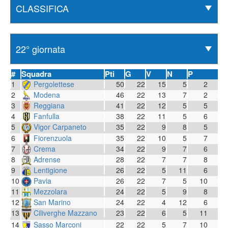
#
Squadra
Pti
G
V
N
P
1
Pergolettese
50
22
15
5
2
2
Modena
46
22
13
7
2
3
Reggiana
41
22
12
5
5
4
Fanfulla
38
22
11
5
6
5
Vigor Carpaneto
35
22
9
8
5
6
Fiorenzuola
35
22
10
5
7
7
Crema
34
22
9
7
6
8
Adrense
28
22
7
7
8
9
Lentigione
26
22
5
11
6
10
Pavia
26
22
7
5
10
11
Mezzolara
24
22
5
9
8
12
San Marino
24
22
4
12
6
13
23
22
6
5
11
Ciliverghe Mazzano
14
Sasso Marconi
22
22
5
7
10