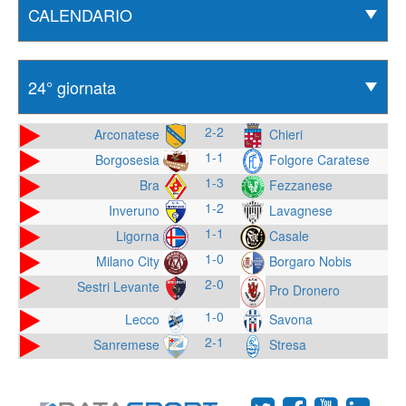
2-2
Arconatese
Chieri
1-1
Borgosesia
Folgore Caratese
1-3
Bra
Fezzanese
1-2
Inveruno
Lavagnese
1-1
Ligorna
Casale
1-0
Milano City
Borgaro Nobis
2-0
Sestri Levante
Pro Dronero
1-0
Lecco
Savona
2-1
Sanremese
Stresa