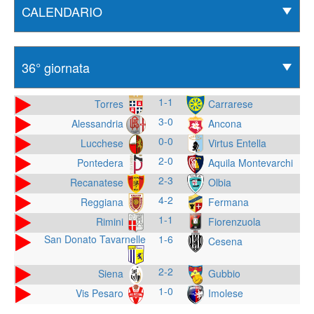
1-1
Torres
Carrarese
3-0
Alessandria
Ancona
0-0
Lucchese
Virtus Entella
2-0
Pontedera
Aquila Montevarchi
2-3
Recanatese
Olbia
4-2
Reggiana
Fermana
1-1
Rimini
Fiorenzuola
San Donato Tavarnelle
1-6
Cesena
2-2
Siena
Gubbio
1-0
Vis Pesaro
Imolese