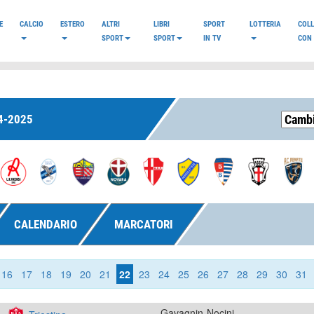
E
CALCIO
ESTERO
ALTRI
LIBRI
SPORT
LOTTERIA
COL
SPORT
SPORT
IN TV
CON 
4-2025
CALENDARIO
MARCATORI
16
17
18
19
20
21
22
23
24
25
26
27
28
29
30
31
Gavagnin-Nocini