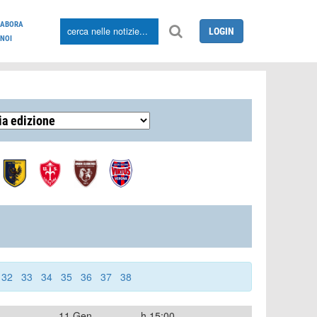
LABORA
LOGIN
NOI
32
33
34
35
36
37
38
11 Gen
h.15:00