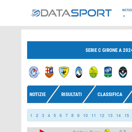
*/
NOTIZI
SERIE C GIRONE A 202
NOTIZIE
RISULTATI
CLASSIFICA
1
2
3
4
5
6
7
8
9
10
11
12
13
14
15
0-2