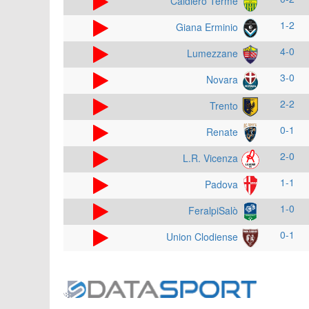
Caldiero Terme
1-2
Giana Erminio
4-0
Lumezzane
3-0
Novara
2-2
Trento
0-1
Renate
2-0
L.R. Vicenza
1-1
Padova
1-0
FeralpiSalò
0-1
Union Clodiense