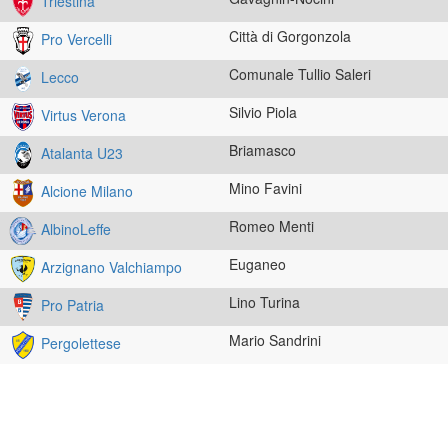
Triestina
Città di Gorgonzola
Pro Vercelli
Comunale Tullio Saleri
Lecco
Silvio Piola
Virtus Verona
Briamasco
Atalanta U23
Mino Favini
Alcione Milano
Romeo Menti
AlbinoLeffe
Euganeo
Arzignano Valchiampo
Lino Turina
Pro Patria
Mario Sandrini
Pergolettese