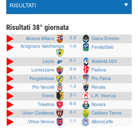
Risultati 38° giornata
2-2
Alcione Milano
Giana Erminio
Arzignano Valchiampo
1-0
FeralpiSalò
0-1
Lecco
Atalanta U23
0-0
Lumezzane
Padova
2-1
Pergolettese
Pro Patria
1-2
Pro Vercelli
Renate
3-1
Trento
L.R. Vicenza
6-0
Triestina
Novara
0-1
Union Clodiense
Caldiero Terme
1-1
Virtus Verona
AlbinoLeffe