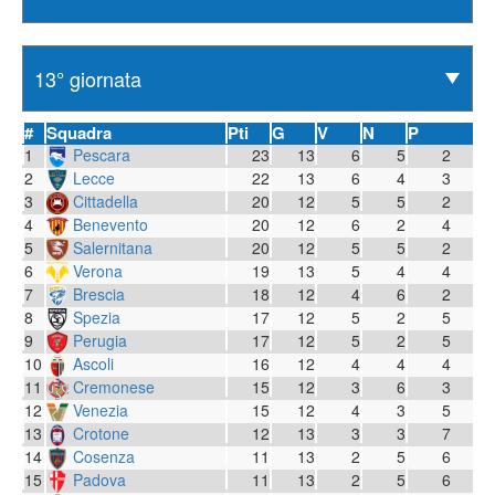
#
Squadra
Pti
G
V
N
P
1
Pescara
23
13
6
5
2
2
Lecce
22
13
6
4
3
3
Cittadella
20
12
5
5
2
4
Benevento
20
12
6
2
4
5
Salernitana
20
12
5
5
2
6
Verona
19
13
5
4
4
7
Brescia
18
12
4
6
2
8
Spezia
17
12
5
2
5
9
Perugia
17
12
5
2
5
10
Ascoli
16
12
4
4
4
11
Cremonese
15
12
3
6
3
12
Venezia
15
12
4
3
5
13
Crotone
12
13
3
3
7
14
Cosenza
11
13
2
5
6
15
Padova
11
13
2
5
6