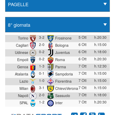
3-2
5 Ott
h.20:30
Torino
Frosinone
2-0
6 Ott
h.15:00
Cagliari
Bologna
0-2
6 Ott
h.18:00
Udinese
Juventus
0-2
6 Ott
h.20:30
Empoli
Roma
1-3
7 Ott
h.12:30
Genoa
Parma
0-1
7 Ott
h.15:00
Atalanta
Sampdoria
1-0
7 Ott
h.15:00
Lazio
Fiorentina
3-1
7 Ott
h.15:00
Milan
ChievoVerona
2-0
7 Ott
h.18:00
Napoli
Sassuolo
1-2
7 Ott
h.20:30
SPAL
Inter