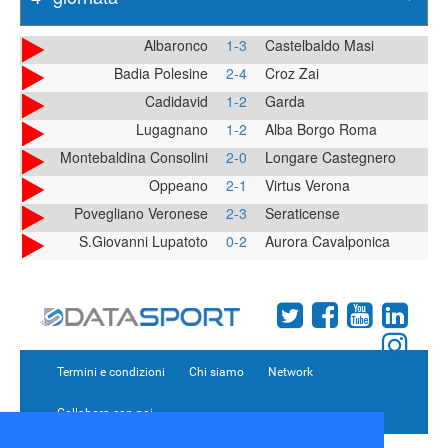
Albaronco
1-3
Castelbaldo Masi
Badia Polesine
2-4
Croz Zai
Cadidavid
1-2
Garda
Lugagnano
1-2
Alba Borgo Roma
Montebaldina Consolini
2-0
Longare Castegnero
Oppeano
2-1
Virtus Verona
Povegliano Veronese
2-3
Seraticense
S.Giovanni Lupatoto
0-2
Aurora Cavalponica
Termini e condizioni
Chi siamo
Network
Collabora con noi