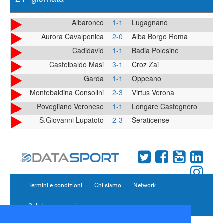
Albaronco
1-1
Lugagnano
Aurora Cavalponica
2-0
Alba Borgo Roma
Cadidavid
1-1
Badia Polesine
Castelbaldo Masi
3-1
Croz Zai
Garda
1-1
Oppeano
Montebaldina Consolini
2-3
Virtus Verona
Povegliano Veronese
1-1
Longare Castegnero
S.Giovanni Lupatoto
2-3
Seraticense
Termini e condizioni
Chi siamo
Network
Collabora con noi