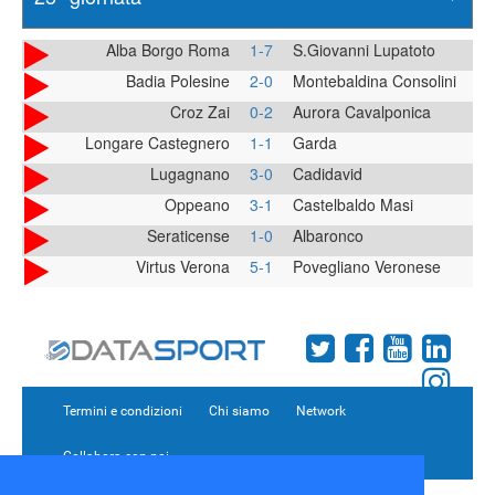
Alba Borgo Roma
1-7
S.Giovanni Lupatoto
Badia Polesine
2-0
Montebaldina Consolini
Croz Zai
0-2
Aurora Cavalponica
Longare Castegnero
1-1
Garda
Lugagnano
3-0
Cadidavid
Oppeano
3-1
Castelbaldo Masi
Seraticense
1-0
Albaronco
Virtus Verona
5-1
Povegliano Veronese
Termini e condizioni
Chi siamo
Network
Collabora con noi