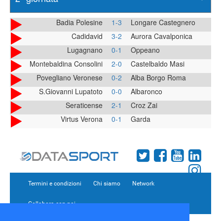
Badia Polesine
1-3
Longare Castegnero
Cadidavid
3-2
Aurora Cavalponica
Lugagnano
0-1
Oppeano
Montebaldina Consolini
2-0
Castelbaldo Masi
Povegliano Veronese
0-2
Alba Borgo Roma
S.Giovanni Lupatoto
0-0
Albaronco
Seraticense
2-1
Croz Zai
Virtus Verona
0-1
Garda
Termini e condizioni
Chi siamo
Network
Collabora con noi