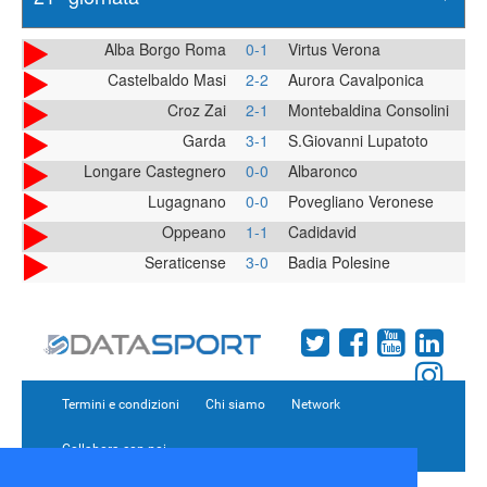
Alba Borgo Roma
0-1
Virtus Verona
Castelbaldo Masi
2-2
Aurora Cavalponica
Croz Zai
2-1
Montebaldina Consolini
Garda
3-1
S.Giovanni Lupatoto
Longare Castegnero
0-0
Albaronco
Lugagnano
0-0
Povegliano Veronese
Oppeano
1-1
Cadidavid
Seraticense
3-0
Badia Polesine
Termini e condizioni
Chi siamo
Network
Collabora con noi