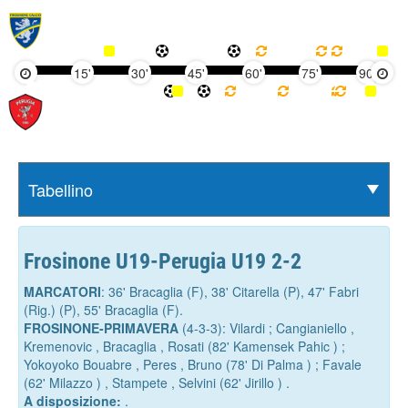
15'
30'
45'
60'
75'
90'
Frosinone U19-Perugia U19 2-2
MARCATORI
: 36' Bracaglia (F), 38' Citarella (P), 47' Fabri
(Rig.) (P), 55' Bracaglia (F).
FROSINONE-PRIMAVERA
(4-3-3): Vilardi ; Cangianiello ,
Kremenovic , Bracaglia , Rosati (82' Kamensek Pahic ) ;
Yokoyoko Bouabre , Peres , Bruno (78' Di Palma ) ; Favale
(62' Milazzo ) , Stampete , Selvini (62' Jirillo ) .
A disposizione:
.