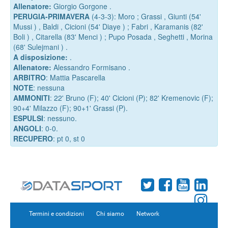
Allenatore:
Giorgio Gorgone .
PERUGIA-PRIMAVERA
(4-3-3): Moro ; Grassi , Giunti (54'
Mussi ) , Baldi , Cicioni (54' Diaye ) ; Fabri , Karamanis (82'
Boli ) , Citarella (83' Menci ) ; Pupo Posada , Seghetti , Morina
(68' Sulejmani ) .
A disposizione:
.
Allenatore:
Alessandro Formisano .
ARBITRO
: Mattia Pascarella
NOTE
: nessuna
AMMONITI
: 22' Bruno (F); 40' Cicioni (P); 82' Kremenovic (F);
90+4' Milazzo (F); 90+1' Grassi (P).
ESPULSI
: nessuno.
ANGOLI
: 0-0.
RECUPERO
: pt 0, st 0
Termini e condizioni
Chi siamo
Network