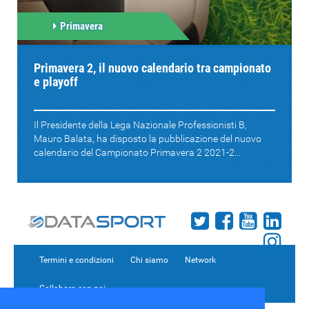
Primavera
Primavera 2, il nuovo calendario tra campionato
e playoff
Il Presidente della Lega Nazionale Professionisti B,
Mauro Balata, ha disposto la pubblicazione del nuovo
calendario del Campionato Primavera 2 2021-2...
Termini e condizioni
Chi siamo
Network
Collabora con noi