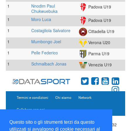
1
Nnodim Paul
Padova U19
Chukwuebuka
1
Moro Luca
Padova U19
1
Costagliola Salvatore
Cittadella U19
1
Mumbongo Joel
Verona U20
1
Pelle Federico
Parma U19
1
Schmalbach Jonas
Venezia U19
Termini e condizioni
Chi siamo
Network
Collabora con noi
Questo sito o gli strumenti terzi da questo
Copyright 1995-2026 ©
Wise Srl
Via Palmanova 8 20132
utilizzati si avvalgono di cookie necessari al
Milano Italia - P. IVA 09072090963 | ISSN: 2499-2925