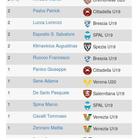
2
Pasha Patrick
Cittadella U19
2
Lucca Lorenzo
Brescia U19
2
Esposito S. Salvatore
SPAL U19
2
Klimavicius Augustinas
Spezia U19
2
Ruocco Francesco
Brescia U19
1
Panico Giuseppe
Cittadella U19
1
Sane Adama
Verona U20
1
De Sarlo Pasquale
Salernitana U19
1
Spina Marco
SPAL U19
1
Cavalli Tommaso
Venezia U19
1
Zennaro Mattia
Venezia U19