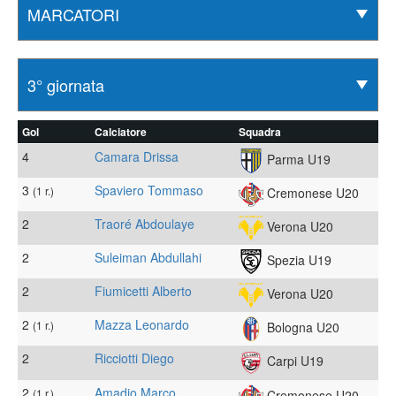
Gol
Calciatore
Squadra
4
Camara Drissa
Parma U19
3
Spaviero Tommaso
(1 r.)
Cremonese U20
2
Traoré Abdoulaye
Verona U20
2
Suleiman Abdullahi
Spezia U19
2
Fiumicetti Alberto
Verona U20
2
Mazza Leonardo
(1 r.)
Bologna U20
2
Ricciotti Diego
Carpi U19
2
Amadio Marco
(1 r.)
Cremonese U20