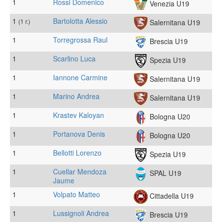
1
Rossi Domenico
Venezia U19
1
Bartolotta Alessio
(1 r.)
Salernitana U19
1
Torregrossa Raul
Brescia U19
1
Scarlino Luca
Spezia U19
1
Iannone Carmine
Salernitana U19
1
Marino Andrea
Salernitana U19
1
Krastev Kaloyan
Bologna U20
1
Portanova Denis
Bologna U20
1
Bellotti Lorenzo
Spezia U19
1
Cuellar Mendoza
SPAL U19
Jaume
1
Volpato Matteo
Cittadella U19
1
Lussignoli Andrea
Brescia U19