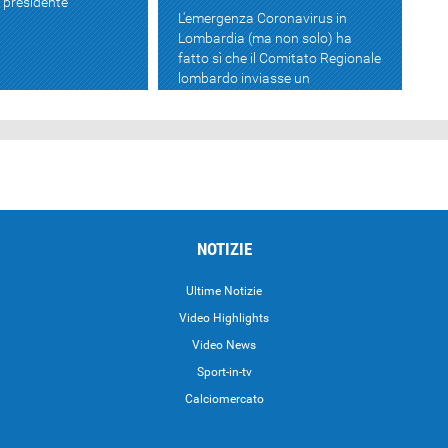
l presidente
L'emergenza Coronavirus in
Lombardia (ma non solo) ha
fatto sì che il Comitato Regionale
lombardo inviasse un
comunicato sulla sospensione ...
NOTIZIE
Ultime Notizie
Video Highlights
i
Video News
Sport-in-tv
Calciomercato