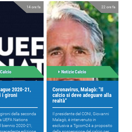
14 ore fa
22 ore fa
 Calcio
Notizie Calcio
eague 2020-21,
Coronavirus, Malagò: "Il
 i gironi
calcio si deve adeguare alla
realtà”
 gironi della seconda
Il presidente del CONI, Giovanni
la UEFA Nations
Malagò, è intervenuto in
il biennio 2020-21;
esclusiva a Tgcom24 a proposito
a precedente edizione,
della sospensione del calcio per