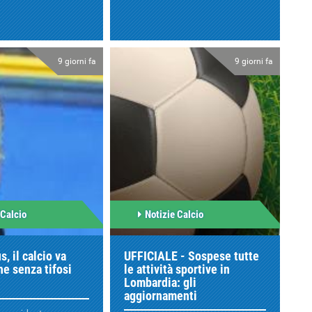
9 giorni fa
9 giorni fa
 Calcio
Notizie Calcio
, il calcio va
UFFICIALE - Sospese tutte
he senza tifosi
le attività sportive in
Lombardia: gli
aggiornamenti