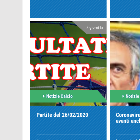
7 giorni fa
Notizie Calcio
Notizie
Partite del 26/02/2020
Coronavirus
avanti anc