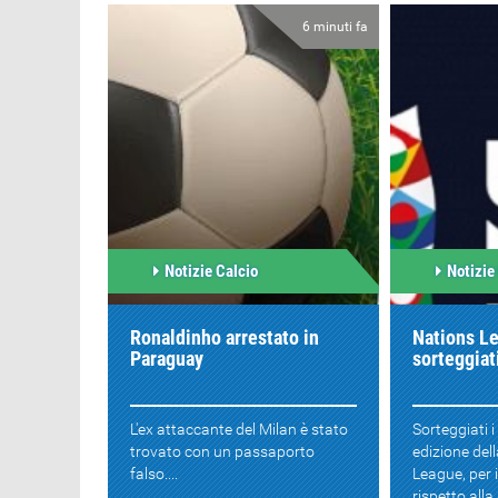
6 minuti fa
Notizie Calcio
Notizie
Ronaldinho arrestato in
Nations L
Paraguay
sorteggiati
L'ex attaccante del Milan è stato
Sorteggiati i
trovato con un passaporto
edizione del
falso....
League, per 
rispetto all