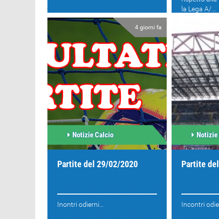
la Lega A/...
4 giorni fa
Notizie Calcio
Notizie
Partite del 29/02/2020
Partite de
Inontri odierni...
Incontri odier