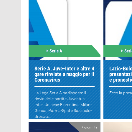
Serie A
Seri
Serie A, Juve-Inter e altre 4
Lazio-Bol
gare rinviate a maggio per il
presentazi
Coronavirus
e pronosti
La Lega Serie A hadisposto il
Ecco la pres
rinvio delle partite Juventus-
Inter, Udinese-Fiorentina, Milan-
Genoa, Parma-Spal e Sassuolo-
Brescia....
7 giorni fa