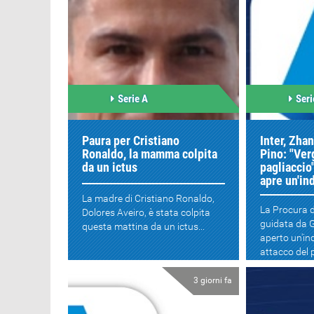
Serie A
Seri
Paura per Cristiano
Inter, Zha
Ronaldo, la mamma colpita
Pino: "Ver
da un ictus
pagliaccio
apre un'in
La madre di Cristiano Ronaldo,
La Procura d
Dolores Aveiro, è stata colpita
guidata da 
questa mattina da un ictus...
aperto un'in
attacco del p
3 giorni fa