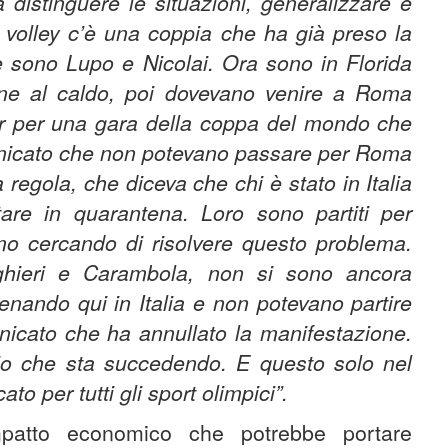
a distinguere le situazioni, generalizzare è
 volley c’è una coppia che ha già preso la
 e sono Lupo e Nicolai. Ora sono in Florida
ne al caldo, poi dovevano venire a Roma
tar per una gara della coppa del mondo che
municato che non potevano passare per Roma
 regola, che diceva che chi è stato in Italia
are in quarantena. Loro sono partiti per
amo cercando di risolvere questo problema.
nghieri e Carambola, non si sono ancora
lenando qui in Italia e non potevano partire
municato che ha annullato la manifestazione.
io che sta succedendo. E questo solo nel
to per tutti gli sport olimpici”.
impatto economico che potrebbe portare