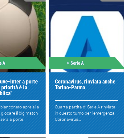
e A
Serie A
Juve-Inter a porte
Coronavirus, rinviata anche
priorità è la
Torino-Parma
blica"
e bianconero apre alla
Quarta partita di Serie A rinviata
i giocare il big match
in questo turno per l'emergenza
sera a porte
Coronavirus...