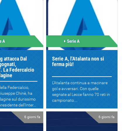
e A
Serie A
ng attacca Dal
Serie A, l'Atalanta non si
gognati,
ferma più!
". La Federcalcio
dagine
L'Atalanta continua a macinare
ella Federcalcio,
gol e avversari. Con quelle
Giuseppe Chinè, ha
segnate al Lecce fanno 70 reti in
dagine sul durissimo
campionato....
residente dell'Inter...
6 giorni fa
6 giorni fa