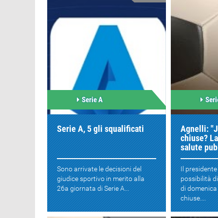
Serie A
Seri
Serie A, 5 gli squalificati
Agnelli: "
chiuse? La 
salute pub
Sono arrivate le decisioni del
Il president
giudice sportivo in merito alla
possibilità d
26a giornata di Serie A...
di domenica 
chiuse....