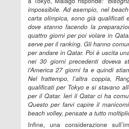
a Tokyo, Malagò risponde
: “Bisogn
impossibile. Ad esempio, nel beach
carta olimpica, sono già qualificati
dove stanno facendo la preparazio
quattro giorni per poi volare in Qa
serve per il ranking. Gli hanno co
per andare in Qatar. Poi è uscita una
nei 30 giorni precedenti doveva st
l’America 27 giorni fa e quindi sti
Nel frattempo, l’altra coppia, Ra
qualificati per Tokyo e si stavano al
per il Qatar. Ieri il Qatar ci ha co
Questo per farvi capire il manicom
beach volley, pensate a tutto moltiplica
Infine, una considerazione sull’