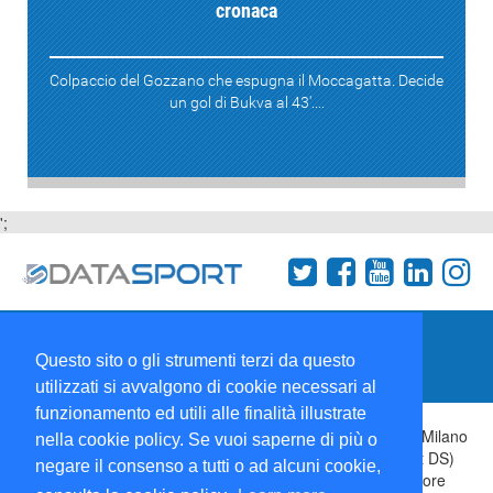
cronaca
Colpaccio del Gozzano che espugna il Moccagatta. Decide
un gol di Bukva al 43'....
';
Termini e condizioni
Chi siamo
Network
Questo sito o gli strumenti terzi da questo
Collabora con noi
utilizzati si avvalgono di cookie necessari al
funzionamento ed utili alle finalità illustrate
Copyright 1995-2026 ©
Wise Srl
Via Palmanova 8 20132 Milano
nella cookie policy. Se vuoi saperne di più o
Italia - P. IVA 09072090963 | ISSN: 2499-2925 (DataSport DS)
negare il consenso a tutti o ad alcuni cookie,
Informazioni e richieste di pubblicità:
Commerciale
| Direttore