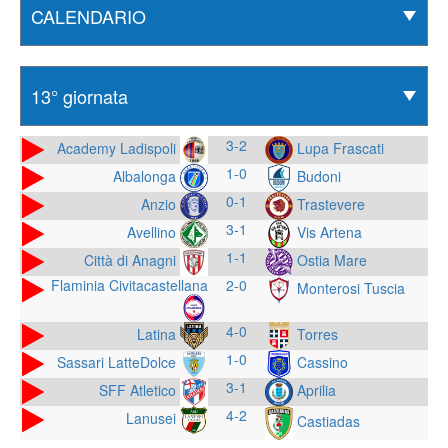
3-2
Academy Ladispoli
Lupa Frascati
1-0
Albalonga
Budoni
0-1
Anzio
Trastevere
3-1
Avellino
Vis Artena
1-1
Città di Anagni
Ostia Mare
Flaminia Civitacastellana
2-0
Monterosi Tuscia
4-0
Latina
Torres
1-0
Sassari LatteDolce
Cassino
3-1
SFF Atletico
Aprilia
4-2
Lanusei
Castiadas