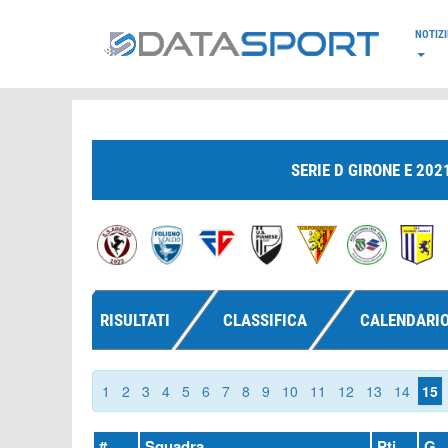
*/
NOTIZI
SERIE D GIRONE E 202
RISULTATI
CLASSIFICA
CALENDARI
1
2
3
4
5
6
7
8
9
10
11
12
13
14
15
#
Squadra
Pti
G