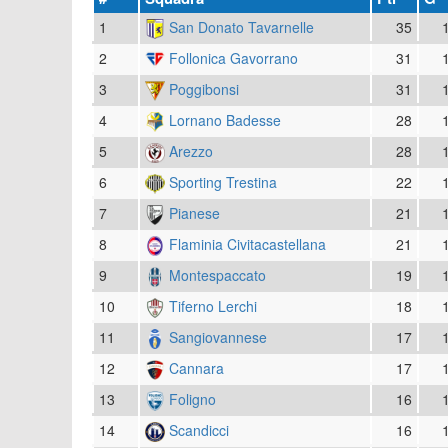
1
San Donato Tavarnelle
35
2
Follonica Gavorrano
31
3
Poggibonsi
31
4
Lornano Badesse
28
5
Arezzo
28
6
Sporting Trestina
22
7
Pianese
21
8
Flaminia Civitacastellana
21
9
Montespaccato
19
10
Tiferno Lerchi
18
11
Sangiovannese
17
12
Cannara
17
13
Foligno
16
14
Scandicci
16