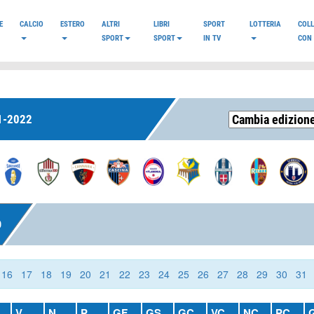
E
CALCIO
ESTERO
ALTRI
LIBRI
SPORT
LOTTERIA
COL
SPORT
SPORT
IN TV
CON 
1-2022
O
16
17
18
19
20
21
22
23
24
25
26
27
28
29
30
31
V
N
P
GF
GS
GC
VC
NC
PC