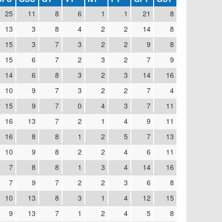
25
11
8
6
1
1
21
8
13
3
8
4
2
2
14
8
15
3
7
3
2
2
9
8
15
6
7
2
3
2
7
9
14
6
8
3
2
3
14
16
10
9
7
3
2
2
7
4
15
9
7
0
4
3
7
11
16
13
7
2
1
4
9
11
16
8
8
1
2
5
7
13
10
9
8
2
2
4
6
11
7
8
8
1
3
4
14
16
7
9
7
2
2
3
6
8
10
13
8
3
1
4
12
15
9
13
7
1
2
4
5
8