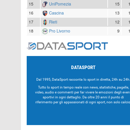
15
UniPomezia
15
16
Cascina
13
17
Rieti
12
18
Pro Livorno
9
DATASPORT
Dal 1995, DataSport racconta lo sport in diretta, 24h su 24h
Tutto lo sport in tempo reale con news, statistiche, pagelle,
video, audio e commenti per far vivere le emozioni degli even
sportivi in ogni dettaglio. Da oltre 20 anni il punto di
riferimento per gli appassionati di ogni sport, non solo calcio