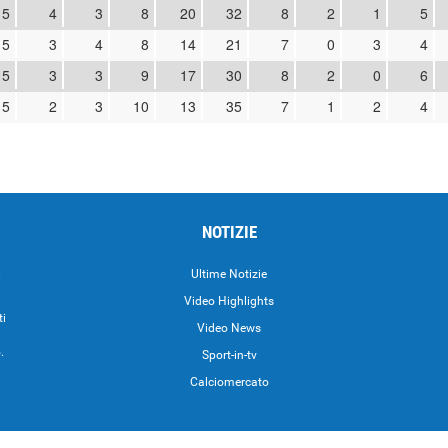
15
4
3
8
20
32
8
2
1
5
15
3
4
8
14
21
7
0
3
4
15
3
3
9
17
30
8
2
0
6
15
2
3
10
13
35
7
1
2
4
NOTIZIE
.
Ultime Notizie
Video Highlights
ti
Video News
.
Sport-in-tv
Calciomercato