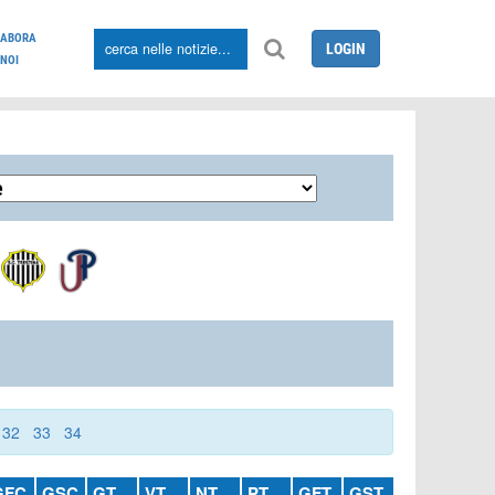
LABORA
LOGIN
NOI
32
33
34
GFC
GSC
GT
VT
NT
PT
GFT
GST