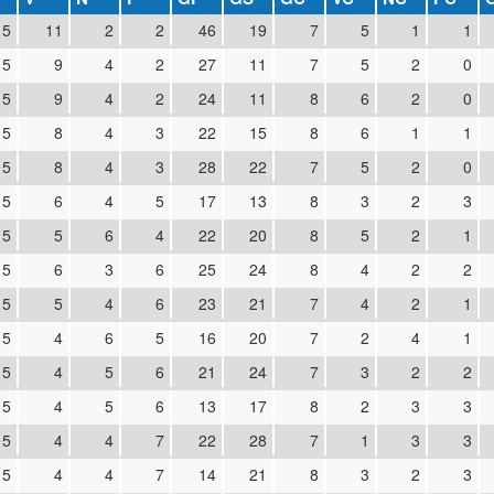
15
11
2
2
46
19
7
5
1
1
15
9
4
2
27
11
7
5
2
0
15
9
4
2
24
11
8
6
2
0
15
8
4
3
22
15
8
6
1
1
15
8
4
3
28
22
7
5
2
0
15
6
4
5
17
13
8
3
2
3
15
5
6
4
22
20
8
5
2
1
15
6
3
6
25
24
8
4
2
2
15
5
4
6
23
21
7
4
2
1
15
4
6
5
16
20
7
2
4
1
15
4
5
6
21
24
7
3
2
2
15
4
5
6
13
17
8
2
3
3
15
4
4
7
22
28
7
1
3
3
15
4
4
7
14
21
8
3
2
3