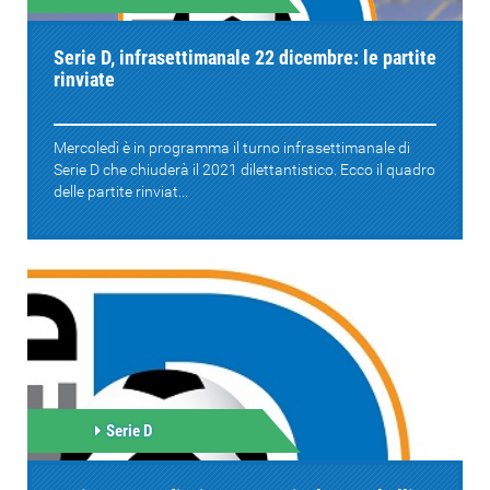
Serie D, infrasettimanale 22 dicembre: le partite
rinviate
Mercoledì è in programma il turno infrasettimanale di
Serie D che chiuderà il 2021 dilettantistico. Ecco il quadro
delle partite rinviat...
Serie D