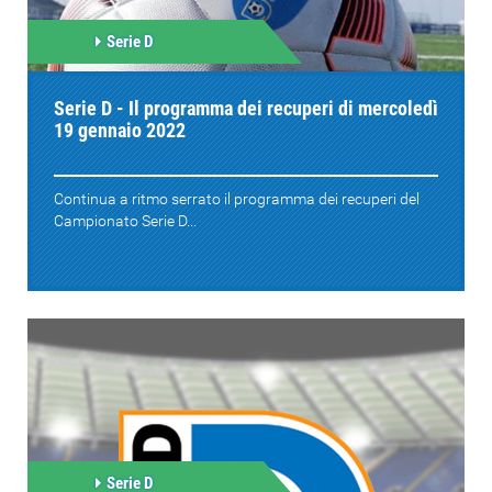
Serie D
Serie D - Il programma dei recuperi di mercoledì
19 gennaio 2022
Continua a ritmo serrato il programma dei recuperi del
Campionato Serie D...
Serie D