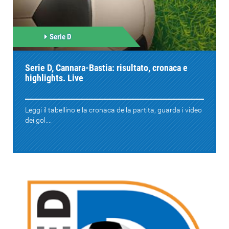
Serie D
Serie D, Cannara-Bastia: risultato, cronaca e
highlights. Live
Leggi il tabellino e la cronaca della partita, guarda i video
dei gol....