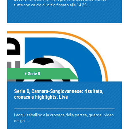
tutte con calcio di inizio fissato alle 14.30...
Serie D
Serie D, Cannara-Sangiovannese: risultato,
cronaca e highlights. Live
Leggi il tabellino e la cronaca della partita, guarda i video
dei gol....