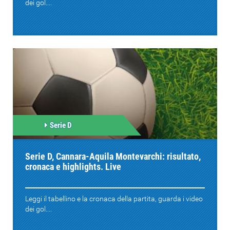
dei gol....
Serie D
Serie D, Cannara-Aquila Montevarchi: risultato,
cronaca e highlights. Live
Leggi il tabellino e la cronaca della partita, guarda i video
dei gol....