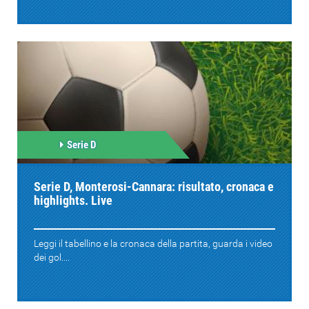
Serie D
Serie D, Monterosi-Cannara: risultato, cronaca e
highlights. Live
Leggi il tabellino e la cronaca della partita, guarda i video
dei gol....