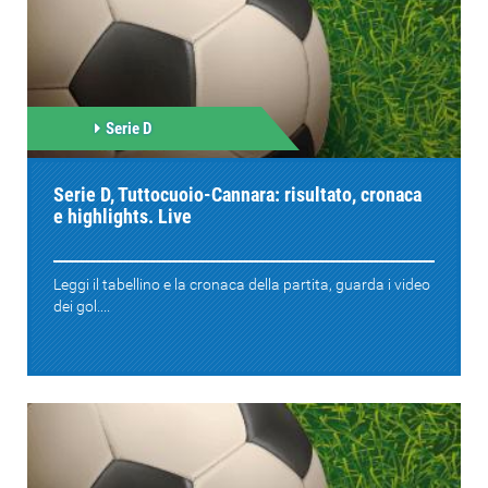
Serie D
Serie D, Tuttocuoio-Cannara: risultato, cronaca
e highlights. Live
Leggi il tabellino e la cronaca della partita, guarda i video
dei gol....