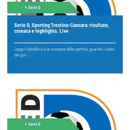
Serie D
Serie D, Sporting Trestina-Cannara: risultato,
cronaca e highlights. Live
Leggi il tabellino e la cronaca della partita, guarda i video
dei gol....
Serie D