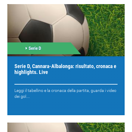
Serie D
Serie D, Cannara-Albalonga: risultato, cronaca e
highlights. Live
Leggi il tabellino e la cronaca della partita, guarda i video
dei gol....