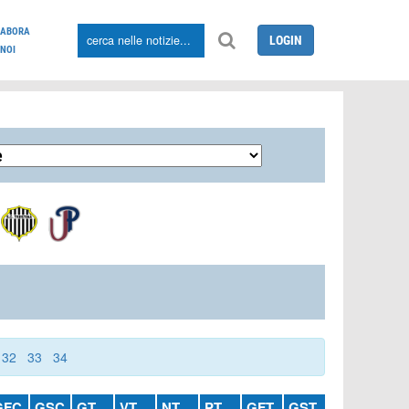
LABORA
LOGIN
NOI
32
33
34
GFC
GSC
GT
VT
NT
PT
GFT
GST