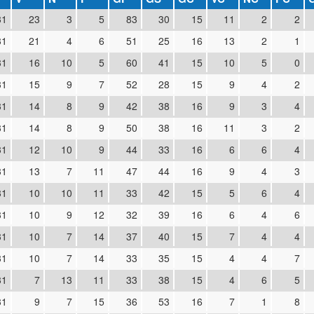
31
23
3
5
83
30
15
11
2
2
31
21
4
6
51
25
16
13
2
1
31
16
10
5
60
41
15
10
5
0
31
15
9
7
52
28
15
9
4
2
31
14
8
9
42
38
16
9
3
4
31
14
8
9
50
38
16
11
3
2
31
12
10
9
44
33
16
6
6
4
31
13
7
11
47
44
16
9
4
3
31
10
10
11
33
42
15
5
6
4
31
10
9
12
32
39
16
6
4
6
31
10
7
14
37
40
15
7
4
4
31
10
7
14
33
35
15
4
4
7
31
7
13
11
33
38
15
4
6
5
31
9
7
15
36
53
16
7
1
8