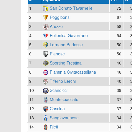
1
San Donato Tavarnelle
72
2
Poggibonsi
67
3
Arezzo
58
4
Follonica Gavorrano
54
5
Lornano Badesse
50
6
Pianese
50
7
Sporting Trestina
46
8
Flaminia Civitacastellana
46
9
Tiferno Lerchi
40
10
Scandicci
39
11
Montespaccato
37
12
Cascina
37
13
Sangiovannese
34
14
Rieti
34