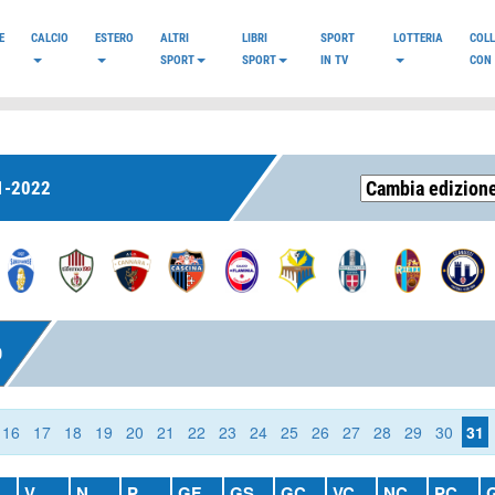
E
CALCIO
ESTERO
ALTRI
LIBRI
SPORT
LOTTERIA
COL
SPORT
SPORT
IN TV
CON 
1-2022
O
16
17
18
19
20
21
22
23
24
25
26
27
28
29
30
31
V
N
P
GF
GS
GC
VC
NC
PC