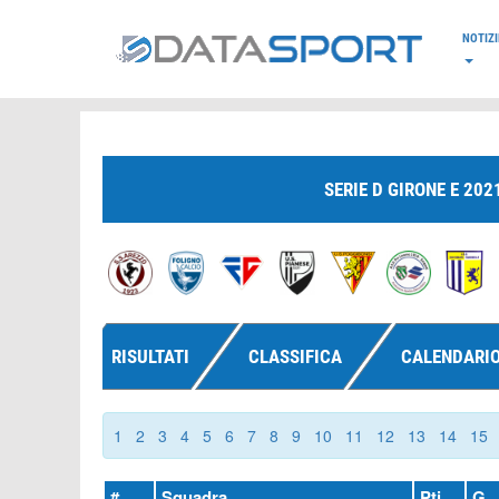
*/
NOTIZI
SERIE D GIRONE E 202
RISULTATI
CLASSIFICA
CALENDARI
1
2
3
4
5
6
7
8
9
10
11
12
13
14
15
#
Squadra
Pti
G