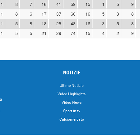
31
8
7
16
41
59
15
1
5
9
31
8
6
17
37
60
16
5
3
8
31
5
8
18
25
48
16
3
5
8
31
5
5
21
29
74
15
4
2
9
NOTIZIE
.
Ultime Notizie
Video Highlights
ti
Video News
.
Sport-in-tv
Calciomercato