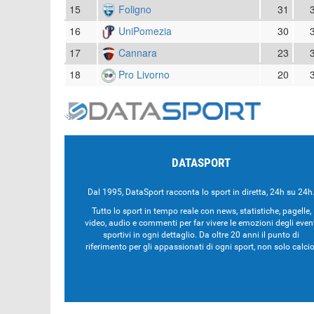
15
Foligno
31
16
UniPomezia
30
17
Cannara
23
18
Pro Livorno
20
DATASPORT
Dal 1995, DataSport racconta lo sport in diretta, 24h su 24h
Tutto lo sport in tempo reale con news, statistiche, pagelle,
video, audio e commenti per far vivere le emozioni degli even
sportivi in ogni dettaglio. Da oltre 20 anni il punto di
riferimento per gli appassionati di ogni sport, non solo calcio