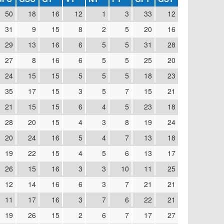
50
18
16
12
1
3
33
12
31
9
15
8
2
5
20
16
29
13
16
6
5
5
31
28
27
8
16
6
5
5
25
20
24
15
15
5
5
5
18
23
35
17
15
3
5
7
15
21
21
15
15
6
4
5
23
18
28
20
15
4
3
8
19
24
20
24
16
5
4
7
13
18
19
22
15
4
5
6
13
17
26
15
16
3
3
10
11
25
12
14
16
6
3
7
21
21
11
17
16
3
7
6
22
21
19
26
15
2
6
7
17
27