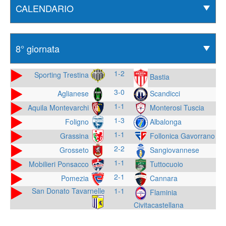
1-2
Sporting Trestina
Bastia
3-0
Aglianese
Scandicci
1-1
Aquila Montevarchi
Monterosi Tuscia
1-3
Foligno
Albalonga
1-1
Grassina
Follonica Gavorrano
2-2
Grosseto
Sangiovannese
1-1
Mobilieri Ponsacco
Tuttocuoio
2-1
Pomezia
Cannara
San Donato Tavarnelle
1-1
Flaminia
Civitacastellana