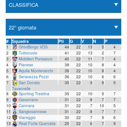
#
Squadra
Pti
G
V
N
P
1
GhiviBorgo VDS
44
22
13
5
4
2
Tuttocuoio
41
22
13
2
7
3
Mobilieri Ponsacco
40
22
11
7
4
4
Pianese
38
22
10
8
4
5
Aquila Montevarchi
38
22
10
8
4
6
Seravezza Pozzi
36
22
10
6
6
7
San Donato
35
22
9
8
5
Tavarnelle
8
Sporting Trestina
35
22
10
5
7
9
Gavorrano
31
22
8
7
7
10
Cannara
31
22
7
10
5
11
Sangiovannese
31
22
8
7
7
12
Viareggio
30
22
7
9
6
13
Real Forte Querceta
25
22
6
7
9