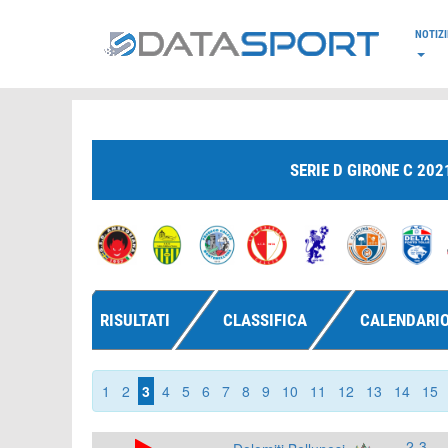
*/
NOTIZI
SERIE D GIRONE C 202
RISULTATI
CLASSIFICA
CALENDARI
1
2
3
4
5
6
7
8
9
10
11
12
13
14
15
2-3