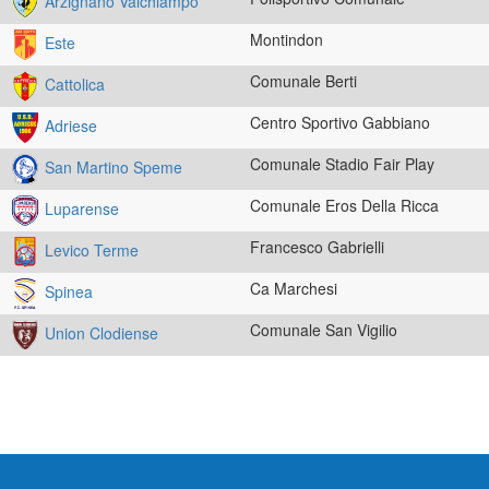
Arzignano Valchiampo
Montindon
Este
Comunale Berti
Cattolica
Centro Sportivo Gabbiano
Adriese
Comunale Stadio Fair Play
San Martino Speme
Comunale Eros Della Ricca
Luparense
Francesco Gabrielli
Levico Terme
Ca Marchesi
Spinea
Comunale San Vigilio
Union Clodiense