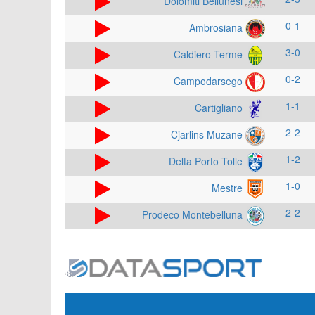
Dolomiti Bellunesi
0-1
Ambrosiana
3-0
Caldiero Terme
0-2
Campodarsego
1-1
Cartigliano
2-2
Cjarlins Muzane
1-2
Delta Porto Tolle
1-0
Mestre
2-2
Prodeco Montebelluna