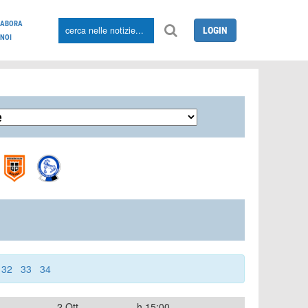
LABORA
LOGIN
NOI
32
33
34
2 Ott
h.15:00