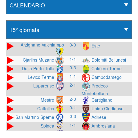
Arzignano Valchiampo
0-0
Este
1-1
Cjarlins Muzane
Dolomiti Bellunesi
0-3
Delta Porto Tolle
Caldiero Terme
1-1
Levico Terme
Campodarsego
2-1
Luparense
Prodeco
Montebelluna
2-0
Mestre
Cartigliano
0-1
Cattolica
Union Clodiense
0-3
San Martino Speme
Adriese
1-1
Spinea
Ambrosiana