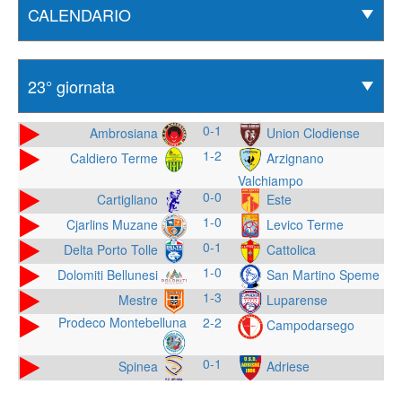
0-1
Ambrosiana
Union Clodiense
1-2
Caldiero Terme
Arzignano
Valchiampo
0-0
Cartigliano
Este
1-0
Cjarlins Muzane
Levico Terme
0-1
Delta Porto Tolle
Cattolica
1-0
Dolomiti Bellunesi
San Martino Speme
1-3
Mestre
Luparense
Prodeco Montebelluna
2-2
Campodarsego
0-1
Spinea
Adriese