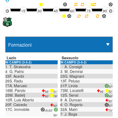
15'
30'
45'
60'
75'
90'
Lazio
Sassuolo
IN CAMPO (3-5-2)
IN CAMPO (3-5-2)
1
T. Strakosha
A. Consigli
4
G. Patric
3
M. Demiral
33
F. Acerbi
23
G. Magnani
26
S. Radu
13
F. Peluso
77
A. Marusic
21
P. Lirola
57°
16
M. Parolo
73
M. Locatelli
69°
31°
66°
52°
25
M. Badelj
12
S. Sensi
80°
78°
89°
10
R. Luis Alberto
8
A. Duncan
83°
20
F. Caicedo
6
O. Rogerio
63°
57°
17
C. Immobile
32
A. Matri
(R)
53°
73°
7
J. Boga
95°