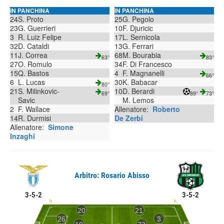
IN PANCHINA
IN PANCHINA
24
S. Proto
25
G. Pegolo
23
G. Guerrieri
10
F. Djuricic
3
R. Luiz Felipe
17
L. Sernicola
32
D. Cataldi
13
G. Ferrari
11
J. Correa
68
M. Bourabia
63°
83°
27
O. Romulo
34
F. Di Francesco
15
Q. Bastos
4
F. Magnanelli
66°
6
L. Lucas
30
K. Babacar
80°
21
S. Milinkovic-
10
D. Berardi
69°
89°
73°
Savic
M. Lemos
2
F. Wallace
Allenatore:
Roberto
14
R. Durmisi
De Zerbi
Allenatore:
Simone
Inzaghi
Arbitro: Rosario Abisso
3-5-2
3-5-2
20
21
26
3