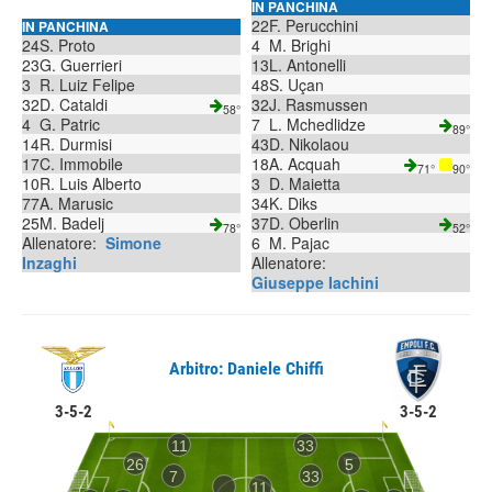
IN PANCHINA
22
F. Perucchini
IN PANCHINA
24
S. Proto
4
M. Brighi
23
G. Guerrieri
13
L. Antonelli
3
R. Luiz Felipe
48
S. Uçan
32
D. Cataldi
32
J. Rasmussen
58°
4
G. Patric
7
L. Mchedlidze
89°
14
R. Durmisi
43
D. Nikolaou
17
C. Immobile
18
A. Acquah
71°
90°
10
R. Luis Alberto
3
D. Maietta
77
A. Marusic
34
K. Diks
25
M. Badelj
37
D. Oberlin
78°
52°
Allenatore:
Simone
6
M. Pajac
Inzaghi
Allenatore:
Giuseppe Iachini
Arbitro: Daniele Chiffi
3-5-2
3-5-2
11
33
26
5
7
33
11