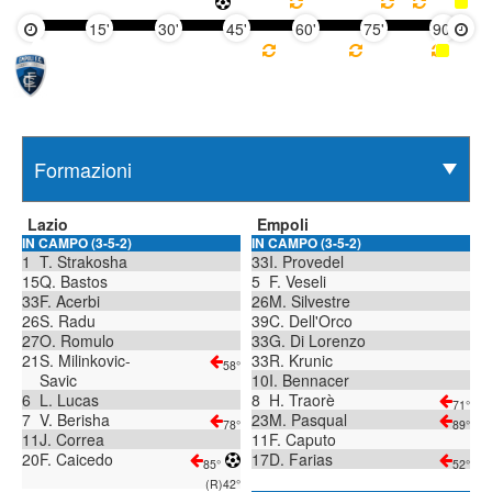
15'
30'
45'
60'
75'
90'
Lazio
Empoli
IN CAMPO (3-5-2)
IN CAMPO (3-5-2)
1
T. Strakosha
33
I. Provedel
15
Q. Bastos
5
F. Veseli
33
F. Acerbi
26
M. Silvestre
26
S. Radu
39
C. Dell'Orco
27
O. Romulo
33
G. Di Lorenzo
21
S. Milinkovic-
33
R. Krunic
58°
Savic
10
I. Bennacer
6
L. Lucas
8
H. Traorè
71°
7
V. Berisha
23
M. Pasqual
78°
89°
11
J. Correa
11
F. Caputo
20
F. Caicedo
17
D. Farias
85°
52°
(R)
42°