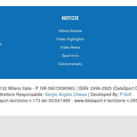
NOTIZIE
.
Ultime Notizie
Video Highlights
ti
Video News
.
Sport-in-tv
Calciomercato
32 Milano Italia - P. IVA 09072090963 | ISSN: 2499-2925 (DataSport 
Direttore Responsabile:
Sergio Angelo Chiesa
| Developed By:
P-Soft
aSport iscrizione n.173 del 30/03/1985 - www.datasport.it iscrizione n.2