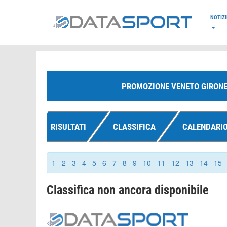
*/
NOTIZI
PROMOZIONE VENETO GIRONE
RISULTATI
CLASSIFICA
CALENDARI
1
2
3
4
5
6
7
8
9
10
11
12
13
14
15
Classifica non ancora disponibile