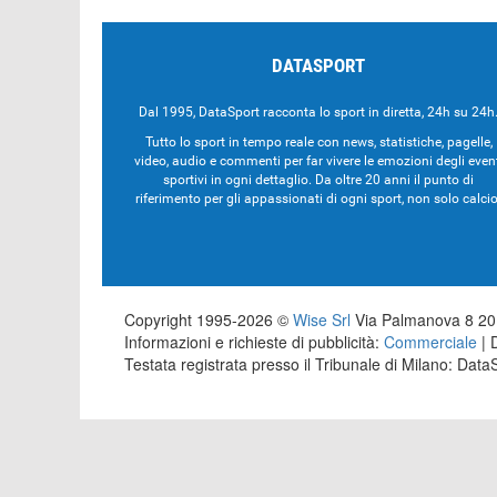
DATASPORT
Dal 1995, DataSport racconta lo sport in diretta, 24h su 24h
Tutto lo sport in tempo reale con news, statistiche, pagelle,
video, audio e commenti per far vivere le emozioni degli even
sportivi in ogni dettaglio. Da oltre 20 anni il punto di
riferimento per gli appassionati di ogni sport, non solo calcio
Copyright 1995-2026 ©
Wise Srl
Via Palmanova 8 201
Informazioni e richieste di pubblicità:
Commerciale
| 
Testata registrata presso il Tribunale di Milano: Dat