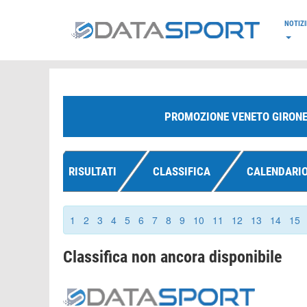
*/
NOTIZI
PROMOZIONE VENETO GIRONE
RISULTATI
CLASSIFICA
CALENDARI
1
2
3
4
5
6
7
8
9
10
11
12
13
14
15
Classifica non ancora disponibile