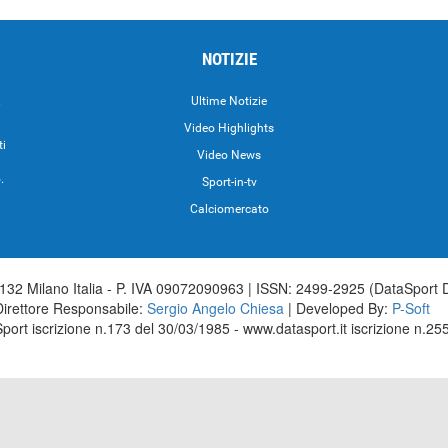
NOTIZIE
.
Ultime Notizie
Video Highlights
ti
Video News
.
Sport-in-tv
Calciomercato
32 Milano Italia - P. IVA 09072090963 | ISSN: 2499-2925 (DataSport 
Direttore Responsabile:
Sergio Angelo Chiesa
| Developed By:
P-Soft
aSport iscrizione n.173 del 30/03/1985 - www.datasport.it iscrizione n.2