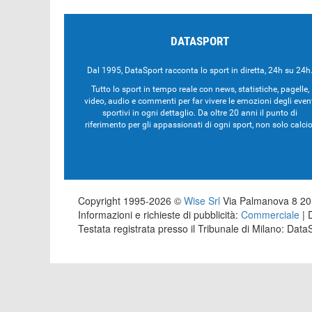
DATASPORT
Dal 1995, DataSport racconta lo sport in diretta, 24h su 24h
Tutto lo sport in tempo reale con news, statistiche, pagelle,
video, audio e commenti per far vivere le emozioni degli even
sportivi in ogni dettaglio. Da oltre 20 anni il punto di
riferimento per gli appassionati di ogni sport, non solo calcio
Copyright 1995-2026 ©
Wise Srl
Via Palmanova 8 201
Informazioni e richieste di pubblicità:
Commerciale
| 
Testata registrata presso il Tribunale di Milano: Dat