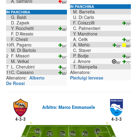
A. Satriano
64°
IN PANCHINA
M. Barretta
IN PANCHINA
G. Baldi
U. Di Carlo
D. Zajsek
F. Colazzilli
77°
Y. Rocchetti
C. Palmentieri
46°
F. D'Alessio
Y. Mandrone
F. Chesti
A. Celik
64°
10
R. Pagano
A. Mehic
64°
53°
89°
M. Di Bartolo
C. Staver
2
F. Missori
P. Bodje
64°
64°
M. Vetkal
J. Amore
88°
77°
7
L. Cherubini
T. Stampella
64°
11
C. Cassano
Allenatore:
85°
Allenatore:
Alberto
Pierluigi Iervese
De Rossi
Arbitro: Marco Emmanuele
4-3-3
4-3-3
Nd
Lo
26
Sa
Na
Ku