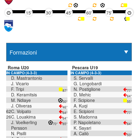
15'
30'
45'
60'
75'
90'
Roma U20
Pescara U19
IN CAMPO (4-3-3)
IN CAMPO (4-3-3)
D. Mastrantonio
S. Servalli
J. Vicario
G. Longobardi
F. Tripi
N. Postiglione
87°
77°
D. Keramitsis
D. Mehic
64°
M. Ndiaye
F. Scipione
50°
55°
J. Oliveras
A. Kuqi
46°
62
C. Volpato
E. Scipioni
64°
77°
26
C. Louakima
S. Madonna
64°
J. Voelkerling
P. Napoletano
70°
85°
64°
Persson
K. Sayari
N. Pisilli
A. Caliò
53°