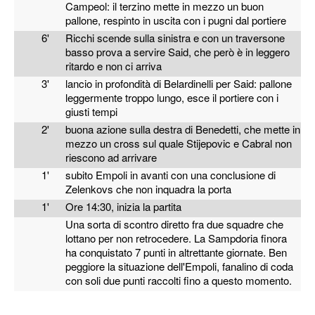
Campeol: il terzino mette in mezzo un buon
pallone, respinto in uscita con i pugni dal portiere
6'
Ricchi scende sulla sinistra e con un traversone
basso prova a servire Said, che però è in leggero
ritardo e non ci arriva
3'
lancio in profondità di Belardinelli per Said: pallone
leggermente troppo lungo, esce il portiere con i
giusti tempi
2'
buona azione sulla destra di Benedetti, che mette in
mezzo un cross sul quale Stijepovic e Cabral non
riescono ad arrivare
1'
subito Empoli in avanti con una conclusione di
Zelenkovs che non inquadra la porta
1'
Ore 14:30, inizia la partita
Una sorta di scontro diretto fra due squadre che
lottano per non retrocedere. La Sampdoria finora
ha conquistato 7 punti in altrettante giornate. Ben
peggiore la situazione dell'Empoli, fanalino di coda
con soli due punti raccolti fino a questo momento.