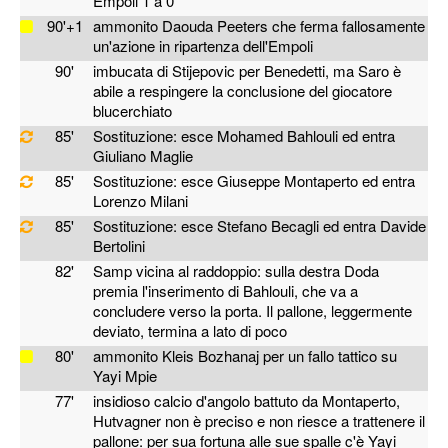
Empoli 1 a 0
90'+1
ammonito Daouda Peeters che ferma fallosamente
un'azione in ripartenza dell'Empoli
90'
imbucata di Stijepovic per Benedetti, ma Saro è
abile a respingere la conclusione del giocatore
blucerchiato
85'
Sostituzione: esce Mohamed Bahlouli ed entra
Giuliano Maglie
85'
Sostituzione: esce Giuseppe Montaperto ed entra
Lorenzo Milani
85'
Sostituzione: esce Stefano Becagli ed entra Davide
Bertolini
82'
Samp vicina al raddoppio: sulla destra Doda
premia l'inserimento di Bahlouli, che va a
concludere verso la porta. Il pallone, leggermente
deviato, termina a lato di poco
80'
ammonito Kleis Bozhanaj per un fallo tattico su
Yayi Mpie
77'
insidioso calcio d'angolo battuto da Montaperto,
Hutvagner non è preciso e non riesce a trattenere il
pallone: per sua fortuna alle sue spalle c'è Yayi