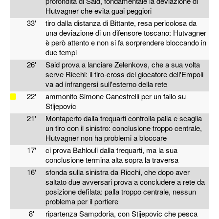
profondità di Said, fondamentale la deviazione di
Hutvagner che evita guai peggiori
33'
tiro dalla distanza di Bittante, resa pericolosa da
una deviazione di un difensore toscano: Hutvagner
è però attento e non si fa sorprendere bloccando in
due tempi
26'
Said prova a lanciare Zelenkovs, che a sua volta
serve Ricchi: il tiro-cross del giocatore dell'Empoli
va ad infrangersi sull'esterno della rete
22'
ammonito Simone Canestrelli per un fallo su
Stijepovic
21'
Montaperto dalla trequarti controlla palla e scaglia
un tiro con il sinistro: conclusione troppo centrale,
Hutvagner non ha problemi a bloccare
17'
ci prova Bahlouli dalla trequarti, ma la sua
conclusione termina alta sopra la traversa
16'
sfonda sulla sinistra da Ricchi, che dopo aver
saltato due avversari prova a concludere a rete da
posizione defilata: palla troppo centrale, nessun
problema per il portiere
8'
ripartenza Sampdoria, con Stijepovic che pesca