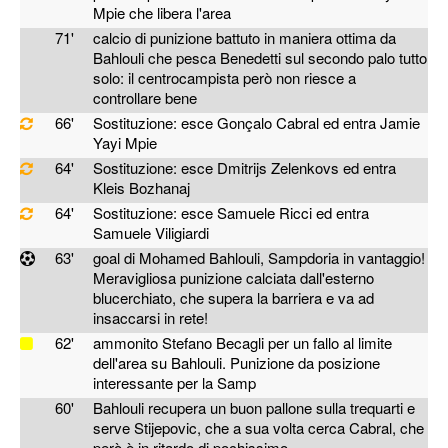
Mpie che libera l'area
71'
calcio di punizione battuto in maniera ottima da
Bahlouli che pesca Benedetti sul secondo palo tutto
solo: il centrocampista però non riesce a
controllare bene
66'
Sostituzione: esce Gonçalo Cabral ed entra Jamie
Yayi Mpie
64'
Sostituzione: esce Dmitrijs Zelenkovs ed entra
Kleis Bozhanaj
64'
Sostituzione: esce Samuele Ricci ed entra
Samuele Viligiardi
63'
goal di Mohamed Bahlouli, Sampdoria in vantaggio!
Meravigliosa punizione calciata dall'esterno
blucerchiato, che supera la barriera e va ad
insaccarsi in rete!
62'
ammonito Stefano Becagli per un fallo al limite
dell'area su Bahlouli. Punizione da posizione
interessante per la Samp
60'
Bahlouli recupera un buon pallone sulla trequarti e
serve Stijepovic, che a sua volta cerca Cabral, che
però è in ritardo di pochissimo