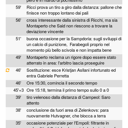
59'
Ricci prova un tiro a giro dalla distanza: pallone che
finisce non troppo lontano dai pali
56'
cross interessante dalla sinistra di Ricchi, ma sia
Montaperto che Said non riescono a trovare la
deviazione vincente
51'
buona occasione per la Sampdoria: sugli sviluppi di
un calcio di punizione, Farabegoli proprio nel
momento più bello scivola e non impatta bene
49'
Montaperto reclama un rigore dopo essere stato
atterrato in area: l'arbitro lascia proseguire
46'
Sostituzione: esce Kristjan Asllani infortunato ed
entra Gabriele Perretta
46'
Ore 15:30, comincia il secondo tempo
45'+3
Ore 15:18, termina il primo tempo sullo 0 a 0
39'
tiro velenoso dalla distanza di Campeol: Saro
attento
38'
conclusione da fuori area di Zelenkovs: para
nuovamente Hutvagner, che blocca a terra
35'
occasione potenziale per l'Empoli: filtrante in