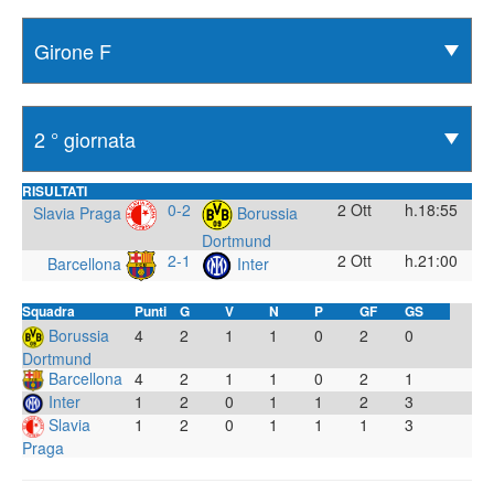
RISULTATI
0-2
2 Ott
h.18:55
Slavia Praga
Borussia
Dortmund
2-1
2 Ott
h.21:00
Barcellona
Inter
Squadra
Punti
G
V
N
P
GF
GS
Borussia
4
2
1
1
0
2
0
Dortmund
Barcellona
4
2
1
1
0
2
1
Inter
1
2
0
1
1
2
3
Slavia
1
2
0
1
1
1
3
Praga