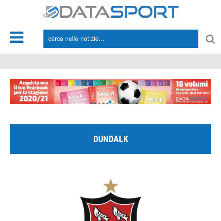
*/
DUNDALK