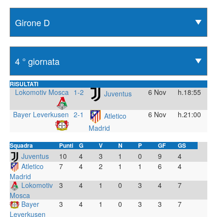
RISULTATI
Lokomotiv Mosca
1-2
6 Nov
h.18:55
Juventus
Bayer Leverkusen
2-1
6 Nov
h.21:00
Atletico
Madrid
Squadra
Punti
G
V
N
P
GF
GS
Juventus
10
4
3
1
0
9
4
Atletico
7
4
2
1
1
6
4
Madrid
Lokomotiv
3
4
1
0
3
4
7
Mosca
Bayer
3
4
1
0
3
3
7
Leverkusen