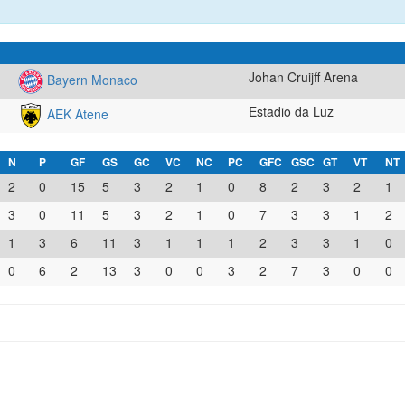
Johan Cruijff Arena
Bayern Monaco
Estadio da Luz
AEK Atene
N
P
GF
GS
GC
VC
NC
PC
GFC
GSC
GT
VT
NT
2
0
15
5
3
2
1
0
8
2
3
2
1
3
0
11
5
3
2
1
0
7
3
3
1
2
1
3
6
11
3
1
1
1
2
3
3
1
0
0
6
2
13
3
0
0
3
2
7
3
0
0