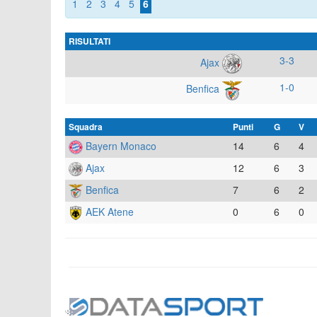
1
2
3
4
5
6
RISULTATI
3-3
Ajax
1-0
Benfica
Squadra
Punti
G
V
Bayern Monaco
14
6
4
Ajax
12
6
3
Benfica
7
6
2
AEK Atene
0
6
0