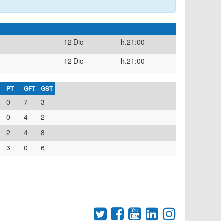
12 Dic
h.21:00
12 Dic
h.21:00
PT
GFT
GST
0
7
3
0
4
2
2
4
8
3
0
6