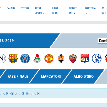
E
CALCIO
ESTERO
ALTRI
LIBRI
SPORT
LOTTERIA
COL
SPORT
SPORT
IN TV
CON 
18-2019
FASE FINALE
MARCATORI
ALBO D'ORO
one F
Girone G
Girone H