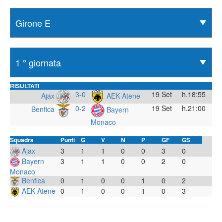
RISULTATI
3-0
19 Set
h.18:55
Ajax
AEK Atene
0-2
19 Set
h.21:00
Benfica
Bayern
Monaco
Squadra
Punti
G
V
N
P
GF
GS
Ajax
3
1
1
0
0
3
0
Bayern
3
1
1
0
0
2
0
Monaco
Benfica
0
1
0
0
1
0
2
AEK Atene
0
1
0
0
1
0
3