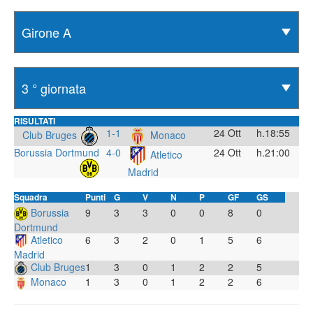
RISULTATI
1-1
24 Ott
h.18:55
Club Bruges
Monaco
Borussia Dortmund
4-0
24 Ott
h.21:00
Atletico
Madrid
Squadra
Punti
G
V
N
P
GF
GS
Borussia
9
3
3
0
0
8
0
Dortmund
Atletico
6
3
2
0
1
5
6
Madrid
Club Bruges
1
3
0
1
2
2
5
Monaco
1
3
0
1
2
2
6