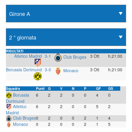
RISULTATI
Atletico Madrid
3-1
3 Ott
h.21:00
Club Bruges
Borussia Dortmund
3-0
3 Ott
h.21:00
Monaco
Squadra
Punti
G
V
N
P
GF
GS
Borussia
6
2
2
0
0
4
0
Dortmund
Atletico
6
2
2
0
0
5
2
Madrid
Club Bruges
0
2
0
0
2
1
4
Monaco
0
2
0
0
2
1
5