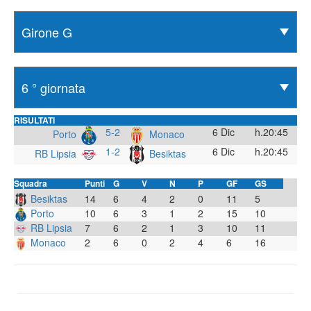
RISULTATI
5-2
6 Dic
h.20:45
Porto
Monaco
1-2
6 Dic
h.20:45
RB Lipsia
Besiktas
Squadra
Punti
G
V
N
P
GF
GS
Besiktas
14
6
4
2
0
11
5
Porto
10
6
3
1
2
15
10
RB Lipsia
7
6
2
1
3
10
11
Monaco
2
6
0
2
4
6
16