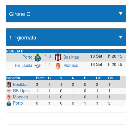
RISULTATI
1-3
13 Set
h.20:45
Porto
Besiktas
1-1
13 Set
h.20:45
RB Lipsia
Monaco
Squadra
Punti
G
V
N
P
GF
GS
Besiktas
3
1
1
0
0
3
1
RB Lipsia
1
1
0
1
0
1
1
Monaco
1
1
0
1
0
1
1
Porto
0
1
0
0
1
1
3