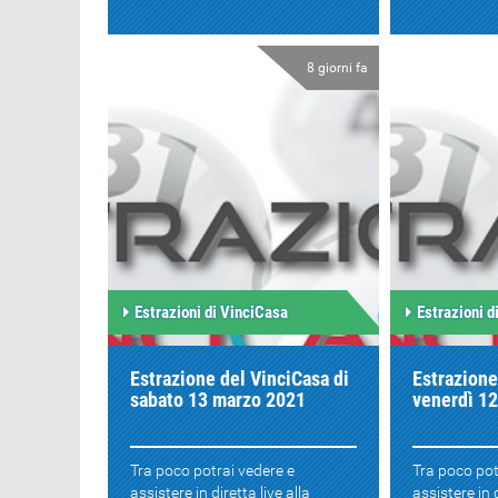
8 giorni fa
Estrazioni di VinciCasa
Estrazioni d
Estrazione del VinciCasa di
Estrazione
sabato 13 marzo 2021
venerdì 1
Tra poco potrai vedere e
Tra poco pot
assistere in diretta live alla
assistere in d