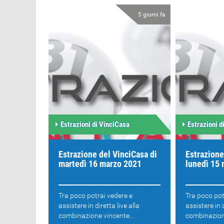
5 giorni fa
Estrazioni di VinciCasa
Estrazioni d
Estrazione del VinciCasa di
Estrazione
martedì 16 marzo 2021
lunedì 15
Tra poco potrai vedere e
Tra poco pot
assistere in diretta live alla
assistere in d
combinazione vincente...
combinazione