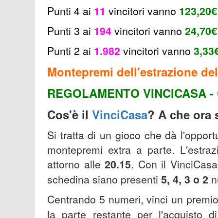
Punti 4 ai
11
v
incitori
vanno
123,20
€
Punti 3 ai
194
v
incitori vanno
24,70€
Punti 2 ai
1.982
vincitori
vanno
3,33
Montepremi dell'estrazione del
REGOLAMENTO VINCICASA - 
Cos'è il
VinciCasa
? A che ora s
Si tratta di un gioco che dà l'oppor
montepremi extra a parte. L'estrazi
attorno alle
20.15
.
Con il VinciCasa
schedina siano presenti
5, 4, 3 o 2
n
Centrando 5 numeri, vinci un premi
la parte restante per l'acquisto