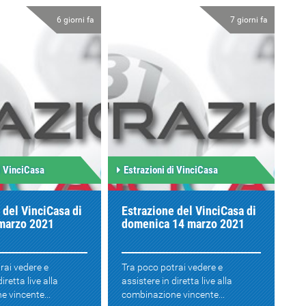
6 giorni fa
7 giorni fa
i VinciCasa
Estrazioni di VinciCasa
 del VinciCasa di
Estrazione del VinciCasa di
 marzo 2021
domenica 14 marzo 2021
rai vedere e
Tra poco potrai vedere e
iretta live alla
assistere in diretta live alla
 vincente...
combinazione vincente...