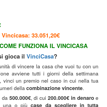
€
 Vincicasa: 33.051,20
€
COME FUNZIONA IL VINCICASA
i gioca il
VinciCasa
?
tunità di vincere la casa che vuoi tu con un
one avviene tutti i giorni della settimana
, vinci un premio nel caso in cui nella tua
umeri della
combinazione
vincente
.
o da
500.000€
, di cui
200.000€
in denaro
e
 di una o più
case da scegliere in tutta