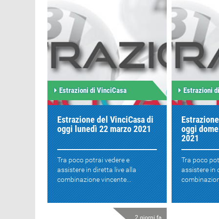
Estrazioni di VinciCasa
Estrazioni d
Estrazione del VinciCasa di
Estrazione
oggi lunedì 22 marzo 2021
oggi dome
2021
Tra poco potrai vedere e
Tra poco pot
assistere in diretta live alla
assistere in d
combinazione vincente...
combinazione
2 giorni fa