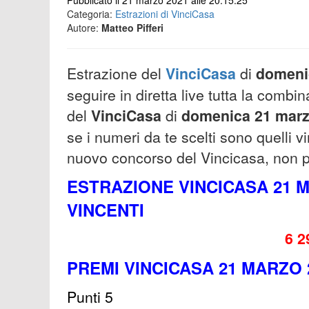
Pubblicato il 21 marzo 2021 alle 20:15:25
Categoria:
Estrazioni di VinciCasa
Autore:
Matteo Pifferi
Estrazione del
VinciCasa
di
domeni
seguire in diretta live tutta la combi
del
VinciCasa
di
domenica 21
mar
se i numeri da te scelti sono quelli v
nuovo concorso del Vincicasa, non per
ESTRAZIONE VINCICASA 21 M
VINCENTI
6 2
PREMI VINCICASA 21 MARZO 
Punti 5