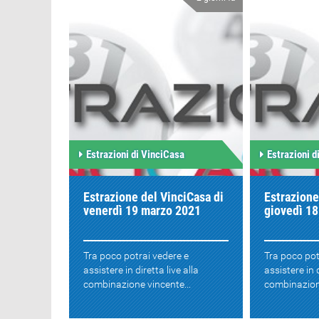
Estrazioni di VinciCasa
Estrazioni d
Estrazione del VinciCasa di
Estrazione
venerdì 19 marzo 2021
giovedì 1
Tra poco potrai vedere e
Tra poco pot
assistere in diretta live alla
assistere in d
combinazione vincente...
combinazione