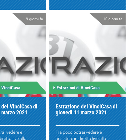
9 giorni fa
10 giorni fa
i VinciCasa
Estrazioni di VinciCasa
 del VinciCasa di
Estrazione del VinciCasa di
2 marzo 2021
giovedì 11 marzo 2021
rai vedere e
Tra poco potrai vedere e
iretta live alla
assistere in diretta live alla