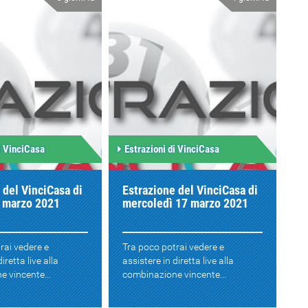
i VinciCasa
Estrazioni di VinciCasa
 del VinciCasa di
Estrazione del VinciCasa di
8 marzo 2021
mercoledì 17 marzo 2021
rai vedere e
Tra poco potrai vedere e
iretta live alla
assistere in diretta live alla
 vincente...
combinazione vincente...