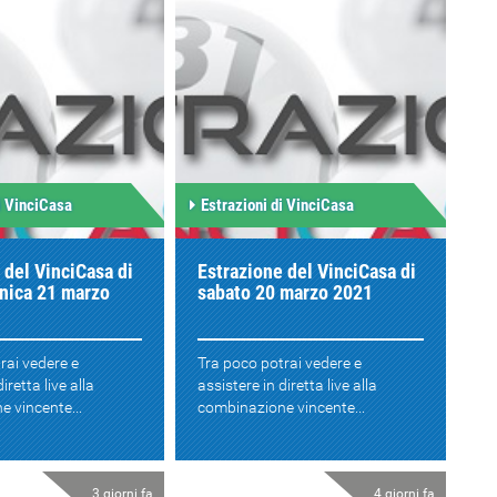
i VinciCasa
Estrazioni di VinciCasa
 del VinciCasa di
Estrazione del VinciCasa di
nica 21 marzo
sabato 20 marzo 2021
rai vedere e
Tra poco potrai vedere e
iretta live alla
assistere in diretta live alla
 vincente...
combinazione vincente...
3 giorni fa
4 giorni fa