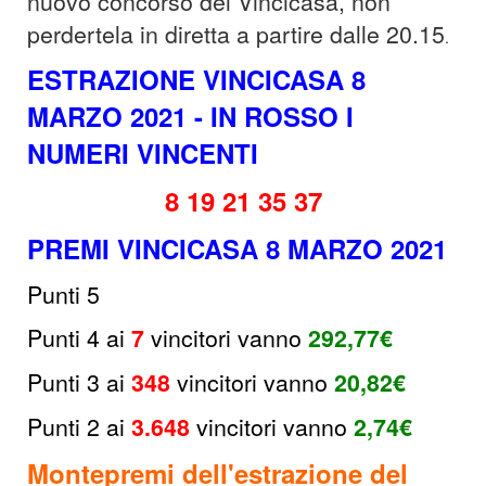
nuovo concorso del Vincicasa, non
perdertela in diretta a partire dalle 20.15
.
ESTRAZIONE VINCICASA 8
MARZO 2021 - IN ROSSO I
NUMERI VINCENTI
8 19 21 35 37
PREMI VINCICASA 8 MARZO 2021
Punti 5
Punti 4 ai
7
v
incitori
vanno
292,77
€
Punti 3 ai
348
v
incitori vanno
20,82€
Punti 2 ai
3.648
vincitori
vanno
2,74€
Montepremi dell'estrazione del