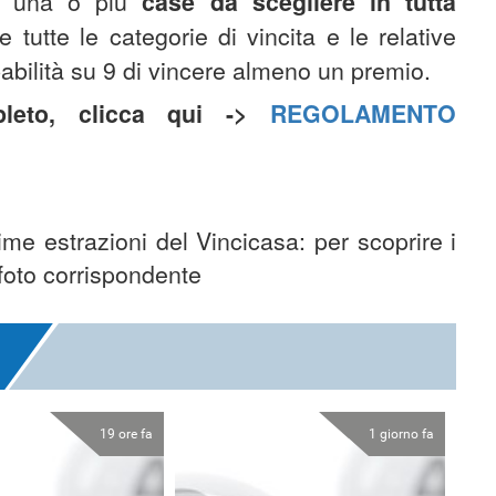
 di una o più
case da scegliere in tutta
e tutte le categorie di vincita e le relative
babilità su 9 di vincere almeno un premio.
pleto, clicca qui ->
REGOLAMENTO
time estrazioni del Vincicasa: per scoprire i
 foto corrispondente
19 ore fa
1 giorno fa