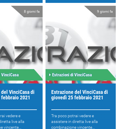
8 giorni fa
9 giorni fa
i VinciCasa
Estrazioni di VinciCasa
 del VinciCasa di
Estrazione del VinciCasa di
 febbraio 2021
giovedì 25 febbraio 2021
rai vedere e
Tra poco potrai vedere e
iretta live alla
assistere in diretta live alla
 vincente...
combinazione vincente...