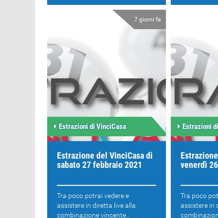
7 giorni fa
Estrazioni di VinciCasa
Estrazioni d
Estrazione del VinciCasa di
Estrazione
sabato 27 febbraio 2021
venerdì 26
Tra poco potrai vedere e
Tra poco pot
assistere in diretta live alla
assistere in d
combinazione vincente...
combinazione