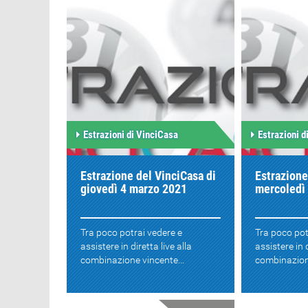
Estrazioni di VinciCasa
Estrazioni d
Estrazione del VinciCasa di
Estrazione
giovedì 4 marzo 2021
mercoledì
Tra poco potrai vedere e
Tra poco pot
assistere in diretta live alla
assistere in d
combinazione vincente...
combinazione