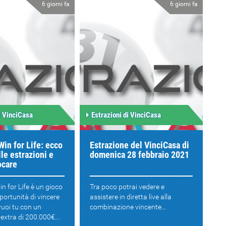
6 giorni fa
6 giorni fa
i VinciCasa
Estrazioni di VinciCasa
Win for Life: ecco
Estrazione del VinciCasa di
lle estrazioni e
domenica 28 febbraio 2021
ocare
n for Life è un gioco
Tra poco potrai vedere e
pportunità di vincere
assistere in diretta live alla
vuoi tu con un
combinazione vincente...
xtra di 200.000€...