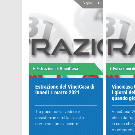
5 giorni fa
Estrazioni di VinciCasa
Estrazioni d
Estrazione del VinciCasa di
Vincicasa 
lunedì 1 marzo 2021
i giorni de
quando gi
Tra poco potrai vedere e
VinciCasa Wi
assistere in diretta live alla
che ti dà l'o
combinazione vincente...
la casa che 
montepremi e