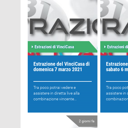
Estrazioni di VinciCasa
Estrazioni d
Estrazione del VinciCasa di
Estrazione
domenica 7 marzo 2021
sabato 6 
Tra poco potrai vedere e
Tra poco pot
assistere in diretta live alla
assistere in d
combinazione vincente...
combinazione
2 giorni fa