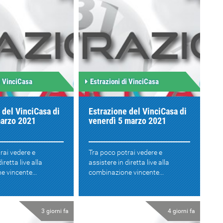
i VinciCasa
Estrazioni di VinciCasa
 del VinciCasa di
Estrazione del VinciCasa di
marzo 2021
venerdì 5 marzo 2021
rai vedere e
Tra poco potrai vedere e
iretta live alla
assistere in diretta live alla
 vincente...
combinazione vincente...
3 giorni fa
4 giorni fa