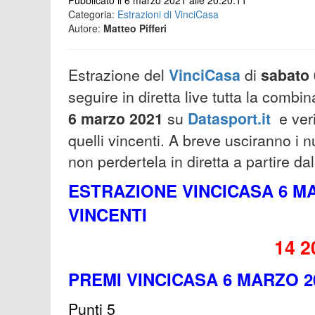
Pubblicato il 6 marzo 2021 alle 20:20:11
Categoria:
Estrazioni di VinciCasa
Autore:
Matteo Pifferi
Estrazione del
VinciCasa
di
sabato
seguire in diretta live tutta la combi
6
marzo
2021
su
Datasport.it
e veri
quelli vincenti. A breve usciranno i
non perdertela in diretta a partire da
ESTRAZIONE VINCICASA 6 MA
VINCENTI
14 2
PREMI VINCICASA 6 MARZO 2
Punti 5