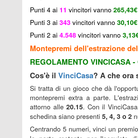
Punti 4 ai
11
v
incitori
vanno
265,43
€
Punti 3 ai
343
v
incitori vanno
30,10€
Punti 2 ai
4.548
vincitori
vanno
3,13
Montepremi dell'estrazione del
REGOLAMENTO VINCICASA - 
Cos'è il
VinciCasa
? A che ora s
Si tratta di un gioco che dà l'oppor
montepremi extra a parte. L'estrazi
attorno alle
20.15
.
Con il VinciCasa
schedina siano presenti
5, 4, 3 o 2
n
Centrando 5 numeri, vinci un premi