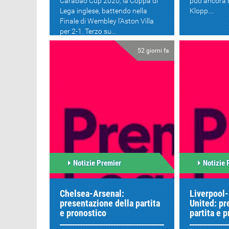
Carabao Cup 2020, la Coppa di
può ancora b
Lega inglese, battendo nella
Klopp....
Finale di Wembley l'Aston Villa
per 2-1. Terzo su...
52 giorni fa
Notizie Premier
Notizie 
Chelsea-Arsenal:
Liverpool
presentazione della partita
United: pr
e pronostico
partita e 