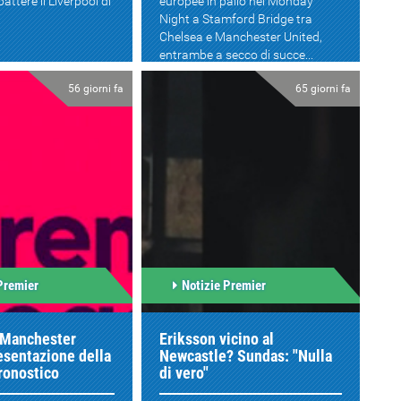
attere il Liverpool di
europee in palio nel Monday
Night a Stamford Bridge tra
Chelsea e Manchester United,
entrambe a secco di succe...
56 giorni fa
65 giorni fa
Premier
Notizie Premier
-Manchester
Eriksson vicino al
esentazione della
Newcastle? Sundas: "Nulla
pronostico
di vero"