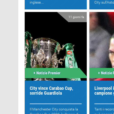
inglese....
City sull'Aston
11 giorni fa
Notizie Premier
Notizie 
City vince Carabao Cup,
Liverpool 
sorride Guardiola
campione 
Il Manchester City conquista la
Tanti i recor