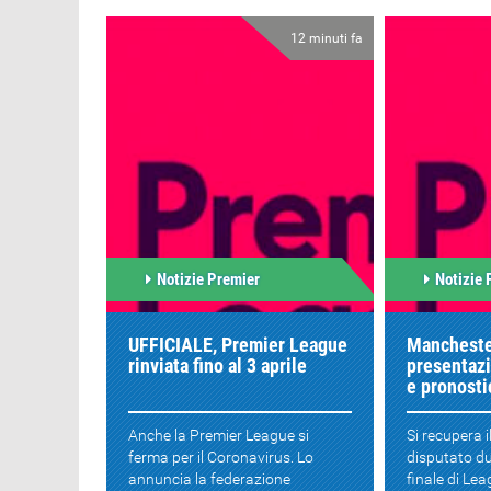
12 minuti fa
Notizie Premier
Notizie 
UFFICIALE, Premier League
Mancheste
rinviata fino al 3 aprile
presentazi
e pronosti
Anche la Premier League si
Si recupera 
ferma per il Coronavirus. Lo
disputato du
annuncia la federazione
finale di Le