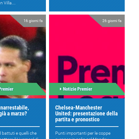
 Villa....
16 giorni fa
26 giorni fa
Premier
Notizie Premier
inarrestabile,
Chelsea-Manchester
già a marzo?
United: presentazione della
partita e pronostico
d battuti e quelli che
Punti importanti per le coppe