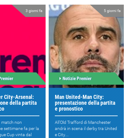
3 giorni fa
5 giorni fa
Premier
Notizie Premier
r City-Arsenal:
Man United-Man City:
one della partita
presentazione della partita
co
e pronostico
il match non
All'Old Trafford di Manchester
e settimane fa per la
andrà in scena il derby tra United
ague Cup vinta dal
e City....