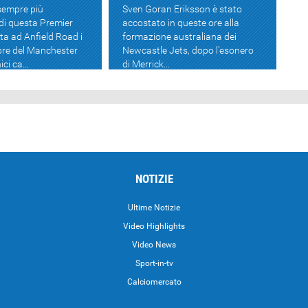
 sempre più
Sven Goran Eriksson è stato
di questa Premier
accostato in queste ore alla
ta ad Anfield Road i
formazione australiana dei
mpre del Manchester
Newcastle Jets, dopo l’esonero
ici ca...
di Merrick...
NOTIZIE
Ultime Notizie
Video Highlights
i
Video News
Sport-in-tv
Calciomercato