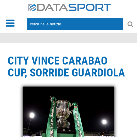
*/
CITY VINCE CARABAO
CUP, SORRIDE GUARDIOLA